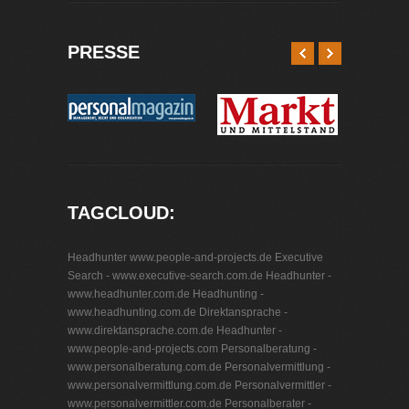
PRESSE
TAGCLOUD:
Headhunter www.people-and-projects.de
Executive
Search - www.executive-search.com.de
Headhunter -
www.headhunter.com.de
Headhunting -
www.headhunting.com.de
Direktansprache -
www.direktansprache.com.de
Headhunter -
www.people-and-projects.com
Personalberatung -
www.personalberatung.com.de
Personalvermittlung -
www.personalvermittlung.com.de
Personalvermittler -
www.personalvermittler.com.de
Personalberater -