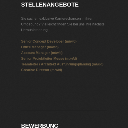
STELLENANGEBOTE
Sie suchen exklusive Karrierechancen in ihrer
Umgebung? Vielleicht finden Sie bei uns Ihre nächste
Herausforderung.
Senior Concept Developer (m/w/d)
Office Manager (m/w/d)
Account Manager (m/w/d)
Senior Projektleiter Messe (m/w/d)
Teamleiter / Architekt Ausführungsplanung (m/w/d)
Creative Director (m/w/d)
Jobbörse Telekommunikation
Exklusive Stellenangebote und Stellenangebote direkt
vom Headhunter.
BEWERBUNG