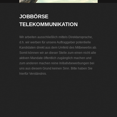
JOBBÖRSE
TELEKOMMUNIKATION
Wir arbeiten ausschließlich mittels Direktansprache,
d.h. wir werben für unsere Auftraggeber potentielle
Kandidaten direkt aus dem Umfeld des Mitbewerbs ab.
Somit können wir an dieser Stelle zum einen nicht alle
aktiven Mandate öffentlich zugänglich machen und
zum anderen machen reine Initiativbewerbungen bei
uns aus diesem Grund keinen Sinn. Bitte haben Sie
hierfür Verständnis.
Jobbörse Telekommunikation
Exklusive Stellenangebote und Stellenangebote direkt
vom Headhunter.