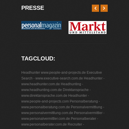
PRESSE
TAGCLOUD:
Headhunter www.people-and-projects.de
Executive
Search - www.executive-search.com.de
Headhunter -
www.headhunter.com.de
Headhunting -
www.headhunting.com.de
Direktansprache -
www.direktansprache.com.de
Headhunter -
www.people-and-projects.com
Personalberatung -
www.personalberatung.com.de
Personalvermittlung -
www.personalvermittlung.com.de
Personalvermittler -
www.personalvermittler.com.de
Personalberater -
www.personalberater.com.de
Recruiter -