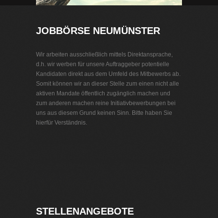
JOBBÖRSE NEUMÜNSTER
Wir arbeiten ausschließlich mittels Direktansprache,
d.h. wir werben für unsere Auftraggeber potentielle
Kandidaten direkt aus dem Umfeld des Mitbewerbs ab.
Somit können wir an dieser Stelle zum einen nicht alle
aktiven Mandate öffentlich zugänglich machen und
zum anderen machen reine Initiativbewerbungen bei
uns aus diesem Grund keinen Sinn. Bitte haben Sie
hierfür Verständnis.
Jobbörse Neumünster
Exklusive Stellenangebote und Stellenangebote direkt
vom Headhunter.
STELLENANGEBOTE