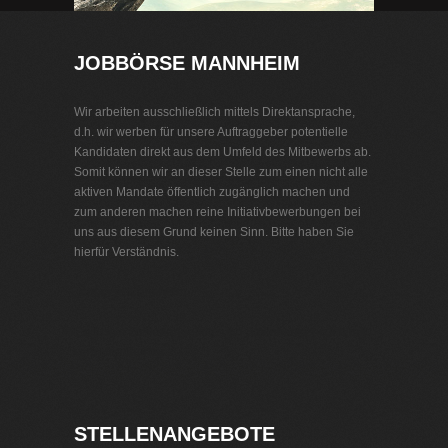
JOBBÖRSE MANNHEIM
Wir arbeiten ausschließlich mittels Direktansprache,
d.h. wir werben für unsere Auftraggeber potentielle
Kandidaten direkt aus dem Umfeld des Mitbewerbs ab.
Somit können wir an dieser Stelle zum einen nicht alle
aktiven Mandate öffentlich zugänglich machen und
zum anderen machen reine Initiativbewerbungen bei
uns aus diesem Grund keinen Sinn. Bitte haben Sie
hierfür Verständnis.
Jobbörse Mannheim
Exklusive Stellenangebote und Stellenangebote direkt
vom Headhunter.
STELLENANGEBOTE