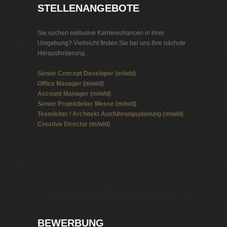
STELLENANGEBOTE
Sie suchen exklusive Karrierechancen in ihrer
Umgebung? Vielleicht finden Sie bei uns Ihre nächste
Herausforderung.
Senior Concept Developer (m/w/d)
Office Manager (m/w/d)
Account Manager (m/w/d)
Senior Projektleiter Messe (m/w/d)
Teamleiter / Architekt Ausführungsplanung (m/w/d)
Creative Director (m/w/d)
Jobbörse Krankenversicherung
Exklusive Stellenangebote und Stellenangebote direkt
vom Headhunter.
BEWERBUNG