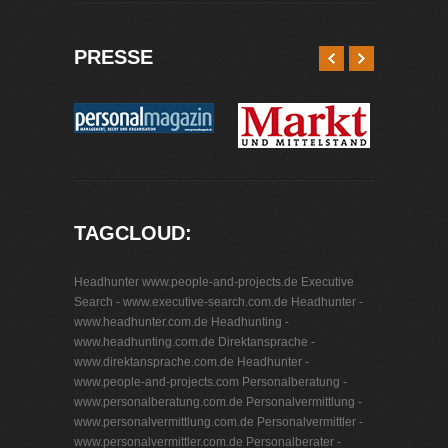
PRESSE
TAGCLOUD:
Headhunter www.people-and-projects.de
Executive
Search - www.executive-search.com.de
Headhunter -
www.headhunter.com.de
Headhunting -
www.headhunting.com.de
Direktansprache -
www.direktansprache.com.de
Headhunter -
www.people-and-projects.com
Personalberatung -
www.personalberatung.com.de
Personalvermittlung -
www.personalvermittlung.com.de
Personalvermittler -
www.personalvermittler.com.de
Personalberater -