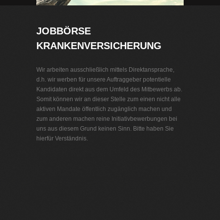
JOBBÖRSE
KRANKENVERSICHERUNG
Wir arbeiten ausschließlich mittels Direktansprache,
d.h. wir werben für unsere Auftraggeber potentielle
Kandidaten direkt aus dem Umfeld des Mitbewerbs ab.
Somit können wir an dieser Stelle zum einen nicht alle
aktiven Mandate öffentlich zugänglich machen und
zum anderen machen reine Initiativbewerbungen bei
uns aus diesem Grund keinen Sinn. Bitte haben Sie
hierfür Verständnis.
Jobbörse Krankenversicherung
Exklusive Stellenangebote und Stellenangebote direkt
vom Headhunter.