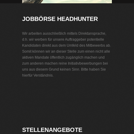
JOBBÖRSE HEADHUNTER
Wir arbeiten ausschließlich mittels Direktansprache,
d.h. wir werben für unsere Auftraggeber potentielle
Kandidaten direkt aus dem Umfeld des Mitbewerbs ab.
Somit können wir an dieser Stelle zum einen nicht alle
aktiven Mandate öffentlich zugänglich machen und
zum anderen machen reine Initiativbewerbungen bei
uns aus diesem Grund keinen Sinn. Bitte haben Sie
hierfür Verständnis.
Jobbörse Headhunter
Exklusive Stellenangebote und Stellenangebote direkt
vom Headhunter.
STELLENANGEBOTE