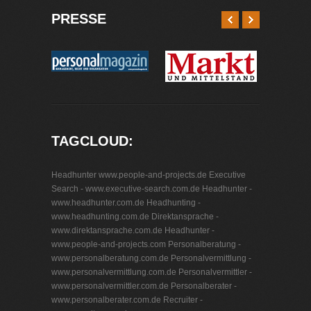
PRESSE
TAGCLOUD:
Headhunter www.people-and-projects.de
Executive
Search - www.executive-search.com.de
Headhunter -
www.headhunter.com.de
Headhunting -
www.headhunting.com.de
Direktansprache -
www.direktansprache.com.de
Headhunter -
www.people-and-projects.com
Personalberatung -
www.personalberatung.com.de
Personalvermittlung -
www.personalvermittlung.com.de
Personalvermittler -
www.personalvermittler.com.de
Personalberater -
www.personalberater.com.de
Recruiter -